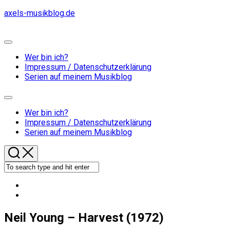
Skip
axels-musikblog.de
to
content
Expand
Menu
Wer bin ich?
Impressum / Datenschutzerklärung
Serien auf meinem Musikblog
Expand
Menu
Wer bin ich?
Impressum / Datenschutzerklärung
Serien auf meinem Musikblog
Neil Young – Harvest (1972)