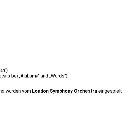
an“)
cals bei „Alabama“ und „Words“)
nd wurden vom
London Symphony Orchestra
eingespielt.