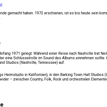
yl
gende gemacht haben. 1972 erschienen, ist es bis heute sein ko
.
e
Anfang 1971 gelegt. Während einer Reise nach Nashville trat Ne
päter eine Schlüsselrolle im Sound des Albums einnehmen sollte
nd Studios (Nashville, Tennessee) auf.
 Heimstudio in Kalifornien), in den Barking Town Hall Studios 
s wider – zwischen Country, Folk, Rock und orchestralen Elemente
te