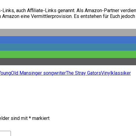
Links, auch Affiliate-Links genannt. Als Amazon-Partner verdiene
n Amazon eine Vermittlerprovision. Es entstehen für Euch jedoch
Young
Old Man
singer songwriter
The Stray Gators
Vinylklassiker
elder sind mit
*
markiert