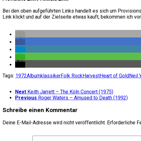
Bei den oben aufgeführten Links handelt es sich um Provisions-
Link klickt und auf der Zielseite etwas kauft, bekommen ich vo
Tags:
1972
Albumklassiker
Folk Rock
Harvest
Heart of Gold
Neil 
Next
Keith Jarrett – The Köln Concert (1975)
Previous
Roger Waters – Amused to Death (1992)
Schreibe einen Kommentar
Deine E-Mail-Adresse wird nicht veröffentlicht.
Erforderliche F