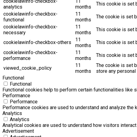
cookielawinfo-checkbox-
11
This cookie is set 
analytics
months
cookielawinfo-checkbox-
11
The cookie is set b
functional
months
cookielawinfo-checkbox-
11
This cookie is set
necessary
months
11
cookielawinfo-checkbox-others
This cookie is set 
months
cookielawinfo-checkbox-
11
This cookie is set
performance
months
11
The cookie is set 
viewed_cookie_policy
months
store any personal 
Functional
Functional
Functional cookies help to perform certain functionalities like 
Performance
Performance
Performance cookies are used to understand and analyze the key
Analytics
Analytics
Analytical cookies are used to understand how visitors interact 
Advertisement