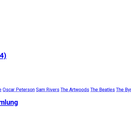
4)
e
Oscar Peterson
Sam Rivers
The Artwoods
The Beatles
The By
mmlung