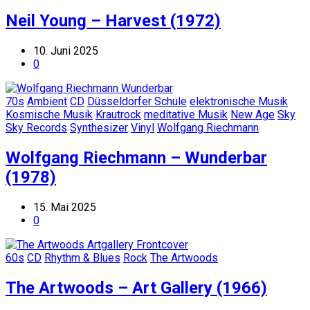
Neil Young – Harvest (1972)
10. Juni 2025
0
70s
Ambient
CD
Düsseldorfer Schule
elektronische Musik
Kosmische Musik
Krautrock
meditative Musik
New Age
Sky
Sky Records
Synthesizer
Vinyl
Wolfgang Riechmann
Wolfgang Riechmann – Wunderbar
(1978)
15. Mai 2025
0
60s
CD
Rhythm & Blues
Rock
The Artwoods
The Artwoods – Art Gallery (1966)