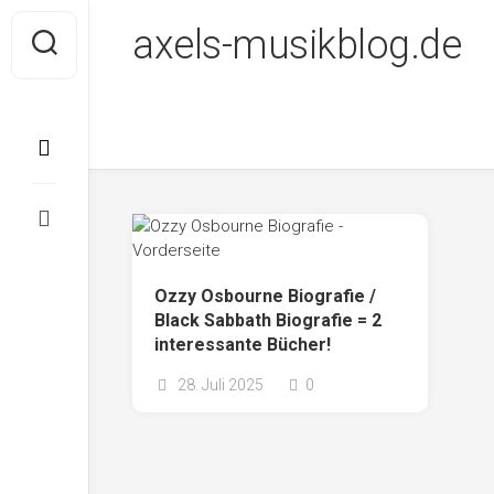
Skip
axels-musikblog.de
to
content
Ozzy Osbourne Biografie /
Black Sabbath Biografie = 2
interessante Bücher!
28. Juli 2025
0