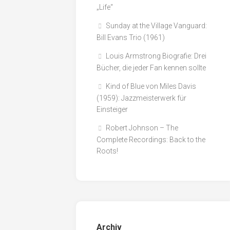
„Life“
Sunday at the Village Vanguard:
Bill Evans Trio (1961)
Louis Armstrong Biografie: Drei
Bücher, die jeder Fan kennen sollte
Kind of Blue von Miles Davis
(1959): Jazzmeisterwerk für
Einsteiger
Robert Johnson – The
Complete Recordings: Back to the
Roots!
Archiv