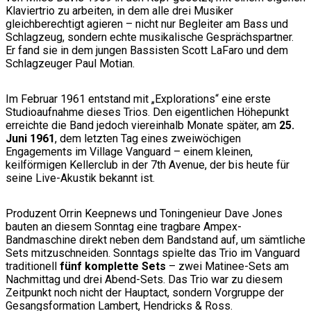
Klaviertrio zu arbeiten, in dem alle drei Musiker
gleichberechtigt agieren – nicht nur Begleiter am Bass und
Schlagzeug, sondern echte musikalische Gesprächspartner.
Er fand sie in dem jungen Bassisten Scott LaFaro und dem
Schlagzeuger Paul Motian.
Im Februar 1961 entstand mit „Explorations“ eine erste
Studioaufnahme dieses Trios. Den eigentlichen Höhepunkt
erreichte die Band jedoch viereinhalb Monate später, am
25.
Juni 1961
, dem letzten Tag eines zweiwöchigen
Engagements im Village Vanguard – einem kleinen,
keilförmigen Kellerclub in der 7th Avenue, der bis heute für
seine Live-Akustik bekannt ist.
Produzent Orrin Keepnews und Toningenieur Dave Jones
bauten an diesem Sonntag eine tragbare Ampex-
Bandmaschine direkt neben dem Bandstand auf, um sämtliche
Sets mitzuschneiden. Sonntags spielte das Trio im Vanguard
traditionell
fünf komplette Sets
– zwei Matinee-Sets am
Nachmittag und drei Abend-Sets. Das Trio war zu diesem
Zeitpunkt noch nicht der Hauptact, sondern Vorgruppe der
Gesangsformation Lambert, Hendricks & Ross.