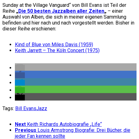
Sunday at the Village Vanguard“ von Bill Evans ist Teil der
Reihe
„
Die 50 besten Jazzalben aller Zeiten
„
– einer
Auswahl von Alben, die sich in meiner eigenen Sammlung
befinden und hier nach und nach vorgestellt werden. Bisher in
dieser Reihe erschienen:
Kind of Blue von Miles Davis (1959)
Keith Jarrett – The Köln Concert (1975)
Tags:
Bill Evans
Jazz
Next
Keith Richards Autobiografie „Life“
Previous
Louis Armstrong Biografie: Drei Bücher, die
jeder Fan kennen sollte