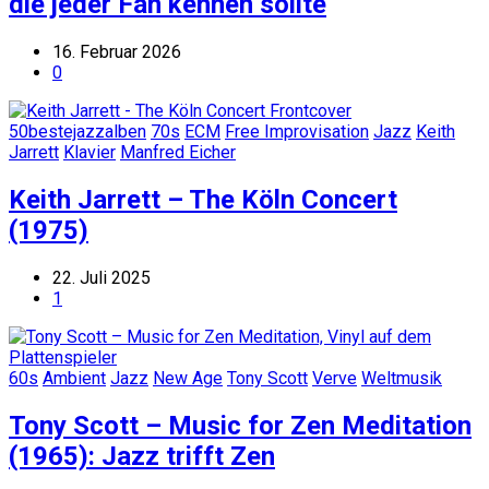
die jeder Fan kennen sollte
16. Februar 2026
0
50bestejazzalben
70s
ECM
Free Improvisation
Jazz
Keith
Jarrett
Klavier
Manfred Eicher
Keith Jarrett – The Köln Concert
(1975)
22. Juli 2025
1
60s
Ambient
Jazz
New Age
Tony Scott
Verve
Weltmusik
Tony Scott – Music for Zen Meditation
(1965): Jazz trifft Zen