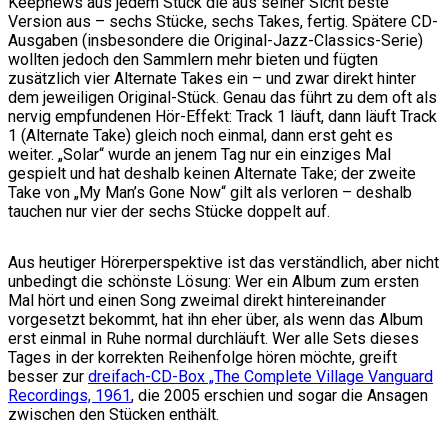
Keepnews aus jedem Stück die aus seiner Sicht beste
Version aus – sechs Stücke, sechs Takes, fertig. Spätere CD-
Ausgaben (insbesondere die Original-Jazz-Classics-Serie)
wollten jedoch den Sammlern mehr bieten und fügten
zusätzlich vier Alternate Takes ein – und zwar direkt hinter
dem jeweiligen Original-Stück. Genau das führt zu dem oft als
nervig empfundenen Hör-Effekt: Track 1 läuft, dann läuft Track
1 (Alternate Take) gleich noch einmal, dann erst geht es
weiter. „Solar“ wurde an jenem Tag nur ein einziges Mal
gespielt und hat deshalb keinen Alternate Take; der zweite
Take von „My Man’s Gone Now“ gilt als verloren – deshalb
tauchen nur vier der sechs Stücke doppelt auf.
Aus heutiger Hörerperspektive ist das verständlich, aber nicht
unbedingt die schönste Lösung: Wer ein Album zum ersten
Mal hört und einen Song zweimal direkt hintereinander
vorgesetzt bekommt, hat ihn eher über, als wenn das Album
erst einmal in Ruhe normal durchläuft. Wer alle Sets dieses
Tages in der korrekten Reihenfolge hören möchte, greift
besser zur
dreifach-CD-Box „The Complete Village Vanguard
Recordings, 1961
, die 2005 erschien und sogar die Ansagen
zwischen den Stücken enthält.