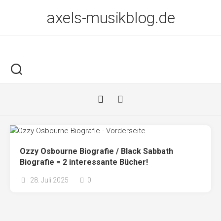
Skip
axels-musikblog.de
to
content
Ozzy Osbourne Biografie / Black Sabbath
Biografie = 2 interessante Bücher!
28. Juli 2025
0