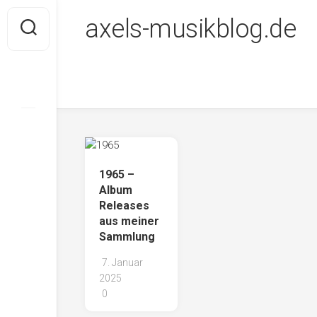
Skip
axels-musikblog.de
to
content
1965 –
Album
Releases
aus meiner
Sammlung
7. Januar
2025
0