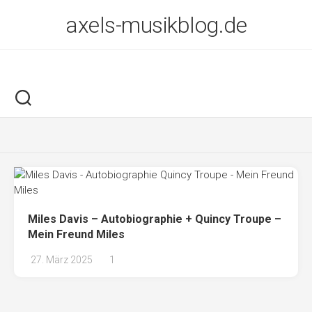
Skip
axels-musikblog.de
to
content
Miles Davis – Autobiographie + Quincy Troupe –
Mein Freund Miles
27. März 2025
1