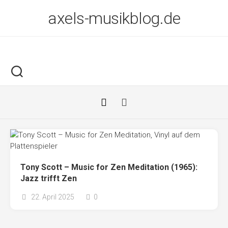
Skip
axels-musikblog.de
to
content
Tony Scott – Music for Zen Meditation (1965):
Jazz trifft Zen
22. April 2025
0