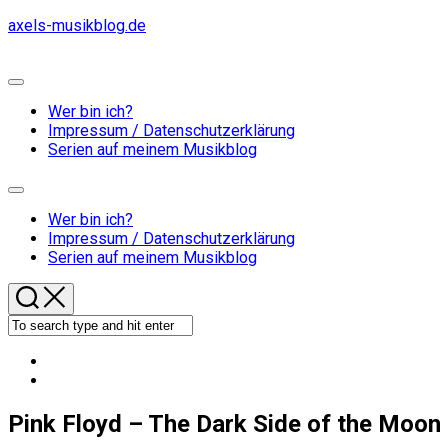
Skip
axels-musikblog.de
to
content
Expand
Menu
Wer bin ich?
Impressum / Datenschutzerklärung
Serien auf meinem Musikblog
Expand
Menu
Wer bin ich?
Impressum / Datenschutzerklärung
Serien auf meinem Musikblog
Pink Floyd – The Dark Side of the Moon