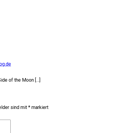
og.de
Side of the Moon […]
elder sind mit
*
markiert