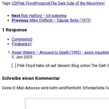
Tags:
CD
Pink Floyd
Progrock
The Dark Side of the Moon
Vinyl
Next
Rob Halford – Ich bekenne
Previous
Mike Oldfield – Tubular Bells (1973)
1 Response
Comments
0
Pingbacks
1
Roger Waters – Amused to Death (1992) - axels-musikbl
3. Juni 2025
[…] Pink Floyd habe ich auf diesem Blog schon The Dark 
Schreibe einen Kommentar
Deine E-Mail-Adresse wird nicht veröffentlicht.
Erforderliche F